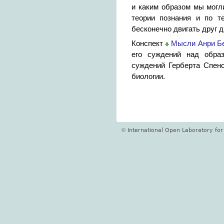
и каким образом мы могл
теории познания и по т
бесконечно двигать друг д
Конспект
Мысли Анри Бе
его суждений над обра
суждений Герберта Спен
биологии.
International Open Laboratory f
©