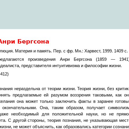
Анри Бергсона
люция. Материя и память. Пер. с фр. Мн.: Харвест, 1999. 1409 с.
едлагаются произведения Анри Бергсона (1859 — 1941)
деалиста, представителя интуитивизма и философии жизни.
-412)
ознания нераздельна от теории жизни. Теория жизни, без критик
инять предлагаемые ей разумом воззрения таковыми, как он
желания она может только заключить факты в заранее готовы
 окончательными. Она, таким образом, получает символизм
даже необходимый для положительной науки, но не прямо
ета. С другой стороны, теория познания, не указывающая мест
жизни, не может объяснить, как образовались категории сознани