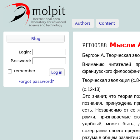
Authors
Content
Blog
Мысли 
PIT00588
Login:
Бергсон А. Творческая эво
Password:
Вниманию читателей пр
remember
французского философа-и
Log in
Творческая эволюция (с.8
Forgot password?
(с.12-13)
Это значит, что теория п
познания, принуждена пр
есть. Независимо от ее 
рамки, признаваемые ею
удобный, может быть, 
созерцание своего предм
разума в общем развитии 