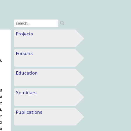
Projects
Persons
,
Education
и
Seminars
и
е
,
Publications
е
о
я